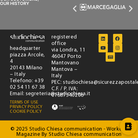
OUR HISTORY
registered
office
headquarter
via Londra, 11
piazza Arcole,
46047 Porto
4
Mantovano
20143 Milano
Mantova –
– Italy
Italy
Telefono: +39
PEC: studiochiesa@sicurezzapostale
02 54 11 67 38
C.F. / P. IVA:
Email: segreteria@studiochiesa.it
01687340206
TERMS OF USE
PRIVACY POLICY
COOKIE POLICY
© 2025 Studio Chiesa communication - Workout
Magazine By Studio Chiesa communication