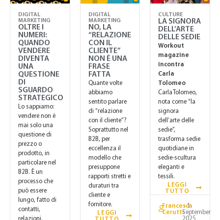
DIGITAL
DIGITAL
CULTURE
MARKETING
MARKETING
LA SIGNORA
OLTRE I
NO, LA
DELL’ARTE
NUMERI:
“RELAZIONE
DELLE SEDIE
QUANDO
CON IL
Workout
VENDERE
CLIENTE”
magazine
DIVENTA
NON È UNA
incontra
UNA
FRASE
QUESTIONE
FATTA
Carla
DI
Quante volte
Tolomeo
SGUARDO
abbiamo
Carla Tolomeo,
STRATEGICO
sentito parlare
nota come “la
Lo sappiamo:
di “relazione
signora
vendere non è
con il cliente”?
dell’arte delle
mai solo una
Soprattutto nel
sedie”,
questione di
B2B, per
trasforma sedie
prezzo o
eccellenza il
quotidiane in
prodotto, in
modello che
sedie‑scultura
particolare nel
presuppone
eleganti e
B2B. È un
rapporti stretti e
tessili.
processo che
LEGGI
duraturi tra
può essere
TUTTO
cliente e
lungo, fatto di
fornitore.
Francesca
- 1
contatti,
Cerutti
September
LEGGI
2025
relazioni,
TUTTO