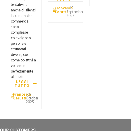
tentativi, e
Francesca
- 15
anche di silenzi.
Cerutti
September
2025
Le dinamiche
commerciali
sono
complesse,
coinvolgono
persone e
strumenti
diversi, così
come obiettivi a
volte non
perfettamente
allineati.
LEGGI
TUTTO
Francesca
- 6
Cerutti
October
2025
OUR CUSTOMERS,