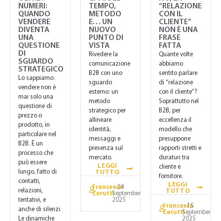
NUMERI:
TEMPO,
“RELAZIONE
QUANDO
METODO
CON IL
VENDERE
E… UN
CLIENTE”
DIVENTA
NUOVO
NON È UNA
UNA
PUNTO DI
FRASE
QUESTIONE
VISTA
FATTA
DI
Rivedere la
Quante volte
SGUARDO
comunicazione
abbiamo
STRATEGICO
B2B con uno
sentito parlare
Lo sappiamo:
sguardo
di “relazione
vendere non è
esterno: un
con il cliente”?
mai solo una
metodo
Soprattutto nel
questione di
strategico per
B2B, per
prezzo o
allineare
eccellenza il
prodotto, in
identità,
modello che
particolare nel
messaggi e
presuppone
B2B. È un
presenza sul
rapporti stretti e
processo che
mercato.
duraturi tra
può essere
LEGGI
cliente e
lungo, fatto di
TUTTO
fornitore.
contatti,
LEGGI
Francesca
- 24
relazioni,
TUTTO
Cerutti
September
2025
tentativi, e
Francesca
- 15
anche di silenzi.
Cerutti
September
2025
Le dinamiche