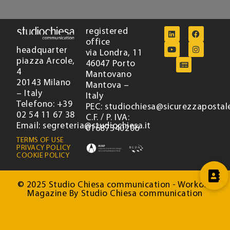
registered
office
headquarter
via Londra, 11
piazza Arcole,
46047 Porto
4
Mantovano
20143 Milano
Mantova –
– Italy
Italy
Telefono: +39
PEC: studiochiesa@sicurezzapostale
02 54 11 67 38
C.F. / P. IVA:
Email: segreteria@studiochiesa.it
01687340206
TERMS OF USE
PRIVACY POLICY
COOKIE POLICY
© 2025 Studio Chiesa communication - Workout
Magazine By Studio Chiesa communication