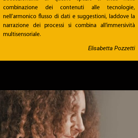
combinazione dei contenuti alle tecnologie,
nell’armonico flusso di dati e suggestioni, laddove la
narrazione dei processi si combina all’immersività
multisensoriale.
Elisabetta Pozzetti