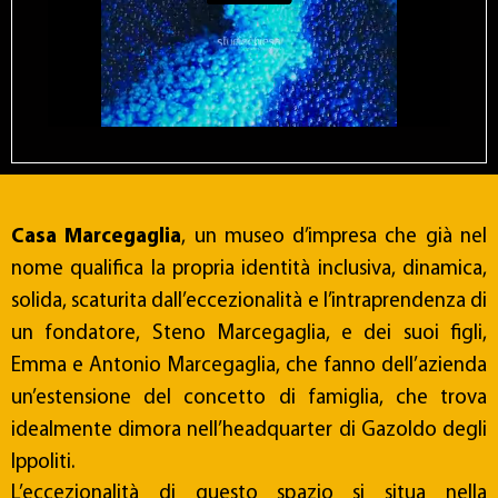
Casa Marcegaglia
, un museo d’impresa che già nel
nome qualifica la propria identità inclusiva, dinamica,
solida, scaturita dall’eccezionalità e l’intraprendenza di
un fondatore, Steno Marcegaglia, e dei suoi figli,
Emma e Antonio Marcegaglia, che fanno dell’azienda
un’estensione del concetto di famiglia, che trova
idealmente dimora nell’headquarter di Gazoldo degli
Ippoliti.
L’eccezionalità di questo spazio si situa nella