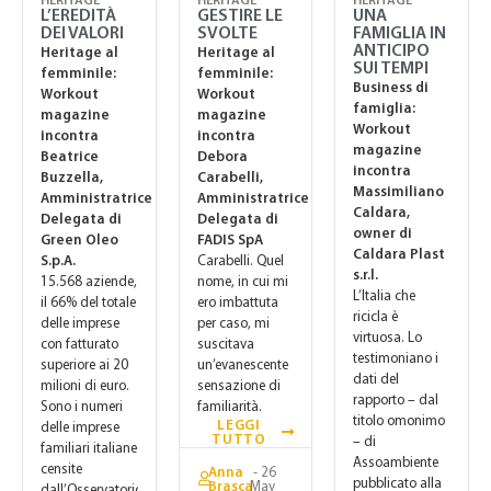
HERITAGE
HERITAGE
HERITAGE
L’EREDITÀ
GESTIRE LE
UNA
DEI VALORI
SVOLTE
FAMIGLIA IN
ANTICIPO
Heritage al
Heritage al
SUI TEMPI
femminile:
femminile:
Business di
Workout
Workout
famiglia:
magazine
magazine
Workout
incontra
incontra
magazine
Beatrice
Debora
incontra
Buzzella,
Carabelli,
Massimiliano
Amministratrice
Amministratrice
Caldara,
Delegata di
Delegata di
owner di
Green Oleo
FADIS SpA
Caldara Plast
S.p.A.
Carabelli. Quel
s.r.l.
15.568 aziende,
nome, in cui mi
L’Italia che
il 66% del totale
ero imbattuta
ricicla è
delle imprese
per caso, mi
virtuosa. Lo
con fatturato
suscitava
testimoniano i
superiore ai 20
un’evanescente
dati del
milioni di euro.
sensazione di
rapporto – dal
Sono i numeri
familiarità.
titolo omonimo
LEGGI
delle imprese
TUTTO
– di
familiari italiane
Assoambiente
censite
Anna
- 26
pubblicato alla
Brasca
May
dall’Osservatorio