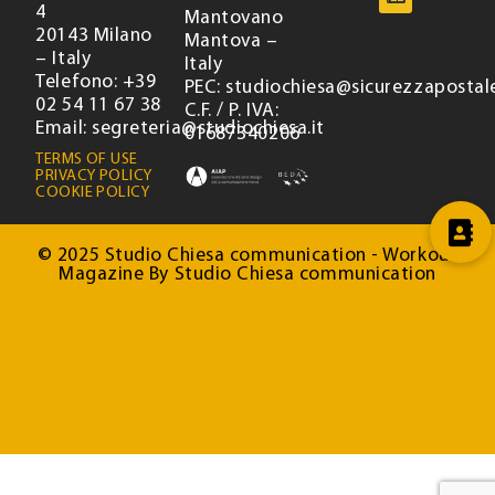
4
Mantovano
20143 Milano
Mantova –
– Italy
Italy
Telefono: +39
PEC: studiochiesa@sicurezzapostale
02 54 11 67 38
C.F. / P. IVA:
Email: segreteria@studiochiesa.it
01687340206
TERMS OF USE
PRIVACY POLICY
COOKIE POLICY
© 2025 Studio Chiesa communication - Workout
Magazine By Studio Chiesa communication