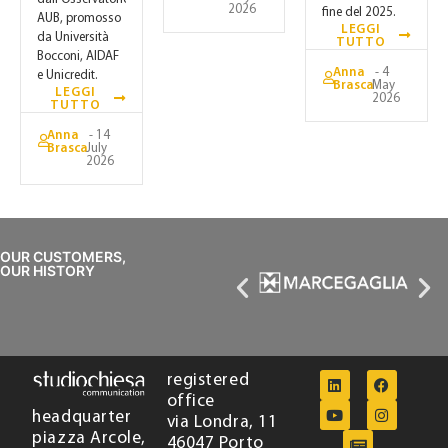
2026
fine del 2025.
AUB, promosso
LEGGI
da Università
TUTTO
Bocconi, AIDAF
Anna
- 4
e Unicredit.
Brasca
May
LEGGI
2026
TUTTO
Anna
- 14
Brasca
July
2026
OUR CUSTOMERS,
OUR HISTORY
registered
office
headquarter
via Londra, 11
piazza Arcole,
46047 Porto