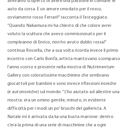
avevamo scoperto di avere una passione in comune: le
auto da corsa. E un amore smodato per il rosso,
ovviamente rosso Ferrari!” racconta il festeggiato.
“Quando Nakamura mi ha chiesto di che colore avrei
voluto la scultura che avevo commissionato per il
compleanno di Enrico, non ho avuto dubbi: rossa!”
continua Rossella, che a sua volta ricorda invece il primo
incontro con Carlo Bonfà, artista mantovano scomparso
l’anno scorso e presente nella mostra di Nutrimentum
Gallery con coloratissime macchinine che sembrano
giocattoli per bambini e sono invece riflessioni ironiche
(e autoironiche) sul mondo: “L’ho aiutato ad allestire una
mostra: era un omino gentile, minuto, in evidente
difficoltà per i modi un po’ bruschi del gallerista. A
Natale mi è arrivata da lui una busta marrone: dentro
c’era la prima di una serie di macchinine che a ogni