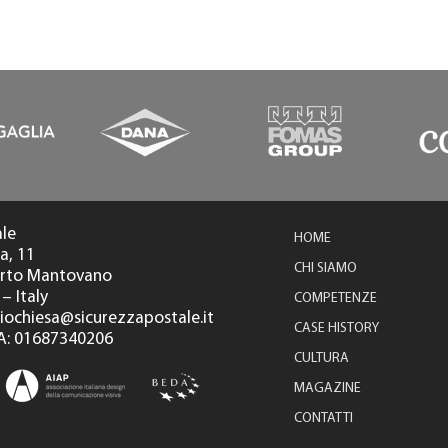
ale
HOME
a, 11
CHI SIAMO
orto Mantovano
– Italy
COMPETENZE
diochiesa@sicurezzapostale.it
CASE HISTORY
 IVA: 01687340206
CULTURA
MAGAZINE
CONTATTI