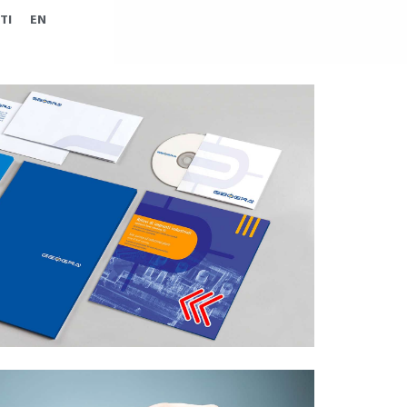
TI
EN