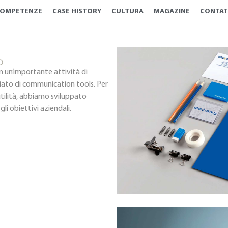
OMPETENZE
CASE HISTORY
CULTURA
MAGAZINE
CONTAT
D
 un’importante attività di
iato di communication tools. Per
utilità, abbiamo sviluppato
i obiettivi aziendali.