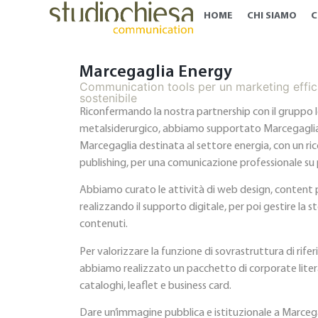
HOME
CHI SIAMO
C
Marcegaglia Energy
Communication tools per un marketing efficac
sostenibile
Riconfermando la nostra partnership con il gruppo 
metalsiderurgico, abbiamo supportato Marcegaglia 
Marcegaglia destinata al settore energia, con un ricc
publishing, per una comunicazione professionale su più
Abbiamo curato le attività di web design, content
realizzando il supporto digitale, per poi gestire la 
contenuti.
Per valorizzare la funzione di sovrastruttura di rife
abbiamo realizzato un pacchetto di corporate liter
cataloghi, leaflet e business card.
Dare un’immagine pubblica e istituzionale a Marce