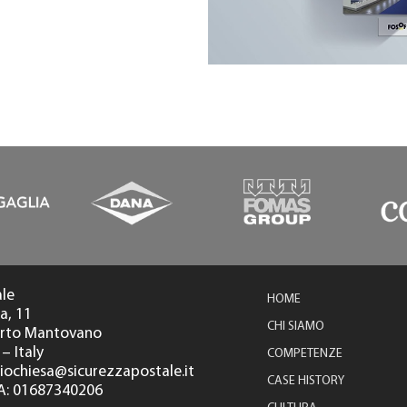
ale
HOME
a, 11
CHI SIAMO
orto Mantovano
– Italy
COMPETENZE
diochiesa@sicurezzapostale.it
CASE HISTORY
 IVA: 01687340206