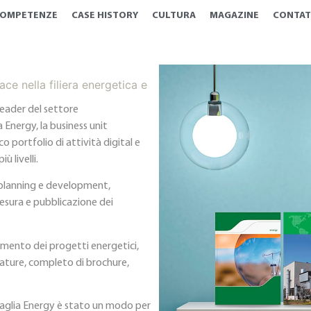
OMPETENZE
CASE HISTORY
CULTURA
MAGAZINE
CONTAT
e nella filiera energetica e
leader del settore
Energy, la business unit
o portfolio di attività digital e
 livelli.
 planning e development,
stesura e pubblicazione dei
rimento dei progetti energetici,
ature, completo di brochure,
gaglia Energy è stato un modo per