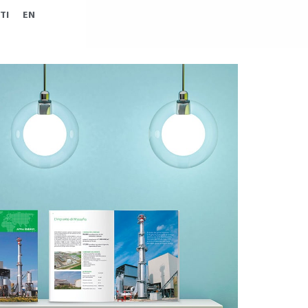
TI
EN