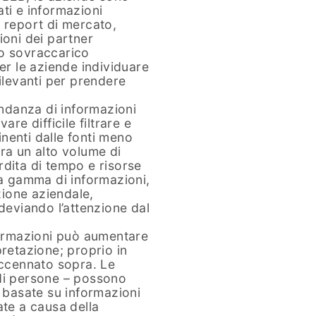
ti e informazioni
 report di mercato,
ioni dei partner
to sovraccarico
er le aziende individuare
rilevanti per prendere
ondanza di informazioni
are difficile filtrare e
tinenti dalle fonti meno
 tra un alto volume di
rdita di tempo e risorse
ta gamma di informazioni,
azione aziendale,
 deviando l’attenzione dal
formazioni può aumentare
erpretazione; proprio in
accennato sopra. Le
di persone – possono
i basate su informazioni
ate a causa della