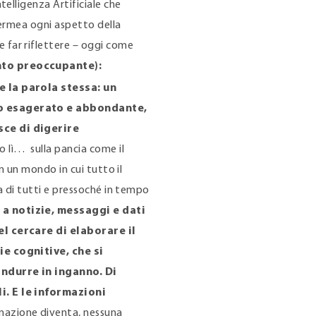
telligenza Artificiale che
 permea ogni aspetto della
 far riflettere – oggi come
to preoccupante):
e la parola stessa: un
to esagerato e abbondante,
sce di digerire
 lì… sulla pancia come il
in un mondo in cui tutto il
ta di tutti e pressoché in tempo
a notizie, messaggi e dati
el cercare di elaborare il
ie cognitive, che si
indurre in inganno. Di
i. E le informazioni
rmazione diventa, nessuna