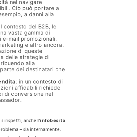
oltà nel navigare
ibili. Ciò può portare a
sempio, a danni alla
el contesto del B2B, le
una vasta gamma di
i e-mail promozionali,
marketing e altro ancora.
razione di queste
a delle strategie di
ribuendo alla
parte dei destinatari che
endita
: in un contesto di
ioni affidabili richiede
i di conversione nel
assador.
si rispetti, anche
l’infobesità
problema – sia internamente,