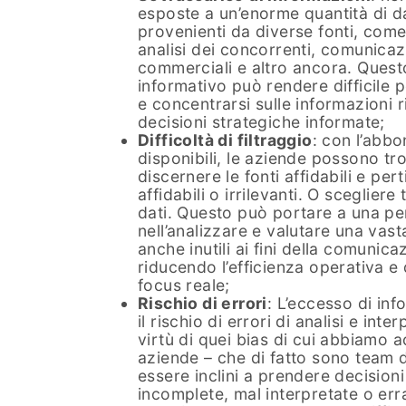
esposte a un’enorme quantità di da
provenienti da diverse fonti, come
analisi dei concorrenti, comunicaz
commerciali e altro ancora. Ques
informativo può rendere difficile p
e concentrarsi sulle informazioni 
decisioni strategiche informate;
Difficoltà di filtraggio
: con l’abb
disponibili, le aziende possono trov
discernere le fonti affidabili e per
affidabili o irrilevanti. O scegliere
dati. Questo può portare a una pe
nell’analizzare e valutare una vas
anche inutili ai fini della comunic
riducendo l’efficienza operativa e
focus reale;
Rischio di errori
: L’eccesso di in
il rischio di errori di analisi e int
virtù di quei bias di cui abbiamo 
aziende – che di fatto sono team 
essere inclini a prendere decision
incomplete, mal interpretate o err