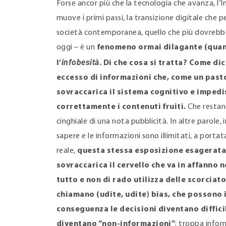
Forse ancor più che la tecnologia che avanza, l’In
muove i primi passi, la transizione digitale che
società contemporanea, quello che più dovrebbe
oggi – è un
fenomeno ormai dilagante (quan
infobesità
l’
. Di che cosa si tratta? Come dic
eccesso di informazioni che, come un pas
sovraccarica il sistema cognitivo e impedi
correttamente i contenuti fruiti.
Che restano
cinghiale di una nota pubblicità. In altre parole, 
sapere e le informazioni sono illimitati, a porta
reale,
questa stessa esposizione esagerata 
sovraccarica il cervello che va in affanno n
tutto e non di rado utilizza delle scorciato
chiamano (udite, udite) bias, che possono 
conseguenza le decisioni diventano difficil
diventano “non-informazioni”
; troppa info