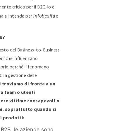
nte critico per il B2C, lo è
infobesità
sa si intende per
e
2B?
testo del Business-to-Business
oni che influenzano
oprio perché il fenomeno
 la gestione delle
i troviamo di fronte a un
a team o utenti
sere vittime consapevoli o
ni, soprattutto quando si
i prodotti:
l B2B, le aziende sono