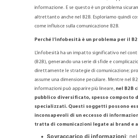
informazione. E se questo è un problema sicurame
altrettanto anche nel B2B. Esploriamo quindi co
come influisce sulla comunicazione B2B.
Perché l’infobesità è un problema per il B
L’infobesità ha un impatto significativo nel con
(B2B), generando una serie di sfide e complicazi
direttamente le strategie di comunicazione; pr
assume una dimensione peculiare. Mentre nel B2C
informazioni può apparire più lineare,
nel B2B c
pubblico diversificato, spesso composto d
specializzati. Questi soggetti possono es
inconsapevoli di un eccesso di informazio
tratta di comunicazioni legate ai brand e a
Sovraccarico di informazioni
: ne