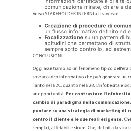
informazioni certificate e di alta q
comunicazione mirate, chiare e def
Verso STAKEHOLDER INTERNI attraverso:
Creazione di procedure di comu
un flusso informativo definito ed ef
Focalizzazione
su un pattern di 
abitudini che permettano di struttu
sempre sotto controllo, ed estrem
CONCLUSIONI
Oggi assistiamo ad un fenomeno tipico dell’era di
sovraccarico informativo che può generare un co
Tanto nel B2C, quanto nel B2B. L’infobesità è s
un’opportunità.
Per contrastare l’infobesità
cambio di paradigma nella comunicazione.
puntare su una strategia di marketing di 
centro il cliente e le sue reali esigenze.
Che
semplici, affidabili e sicure. Che, definita la str