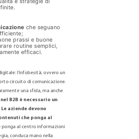
ualità e strategie di
inite.
nicazione
che seguano
ficiente;
buone prassi e buone
rare routine semplici,
amente efficaci.
gitale: l’infobesità; ovvero un
rto circuito di comunicazione.
icuramente una sfida, ma anche
 nel B2B è necessario un
 Le aziende devono
contenuti che ponga al
 ponga al centro informazioni
ategia, conduca mano nella