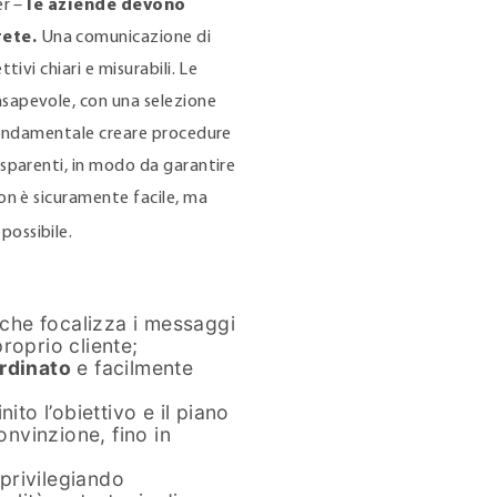
er –
le aziende devono
rete.
Una comunicazione di
tivi chiari e misurabili. Le
sapevole, con una selezione
 fondamentale creare procedure
asparenti, in modo da garantire
on è sicuramente facile, ma
possibile.
che focalizza i messaggi
proprio cliente;
ordinato
e facilmente
inito l’obiettivo e il piano
onvinzione, fino in
 privilegiando