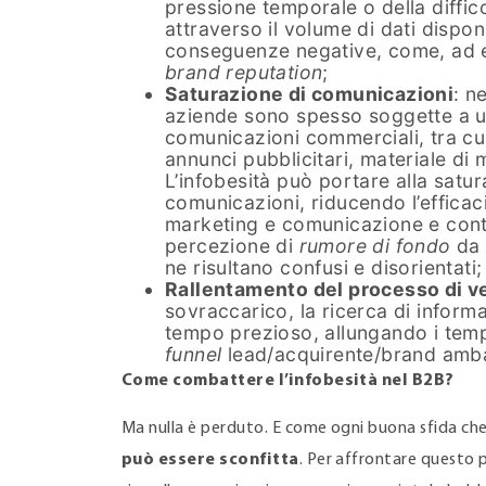
pressione temporale o della diffic
attraverso il volume di dati dispon
conseguenze negative, come, ad e
brand reputation
;
Saturazione di comunicazioni
: n
aziende sono spesso soggette a 
comunicazioni commerciali, tra cu
annunci pubblicitari, materiale di 
L’infobesità può portare alla satu
comunicazioni, riducendo l’efficaci
marketing e comunicazione e cont
percezione di
rumore di fondo
da 
ne risultano confusi e disorientati;
Rallentamento del processo di v
sovraccarico, la ricerca di informaz
tempo prezioso, allungando i temp
funnel
lead/acquirente/brand amb
Come combattere l’infobesità nel B2B?
Ma nulla è perduto. E come ogni buona sfida che 
può essere sconfitta
. Per affrontare questo 