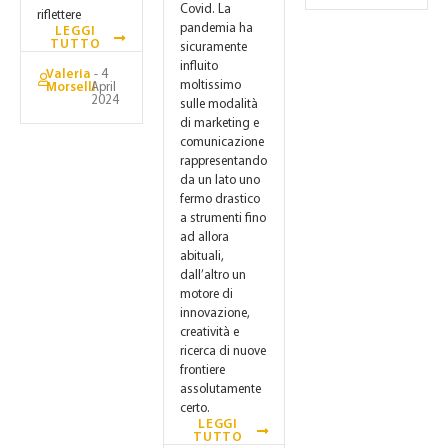
Covid. La
riflettere
pandemia ha
LEGGI
TUTTO
sicuramente
influito
Valeria
- 4
moltissimo
Morselli
April
2024
sulle modalità
di marketing e
comunicazione
rappresentando
da un lato uno
fermo drastico
a strumenti fino
ad allora
abituali,
dall’altro un
motore di
innovazione,
creatività e
ricerca di nuove
frontiere
assolutamente
certo.
LEGGI
TUTTO