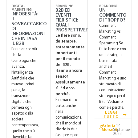
DIGITAL
BRANDING
BRANDING
MARKETING
B2B ED
UN
INFOBESITÀ:
EVENTI
COMMENTO
IL
FIERISTICI:
DI TROPPO?
SOVRACCARICO
QUALI
Comment
DI
PROSPETTIVE?
Marketing vs
INFORMAZIONI
Le fiere sono,
Comment
CHE INTASA
da sempre,
IL B2B
Spamming Se
estremamente
Forse ancor più
fatto bene e con
importanti
che la
una strategia
per il mondo
tecnologia che
ben mirata
del B2B.
avanza,
anche il
Hanno ancora
l’Intelligenza
Comment
senso?
Artificiale che
Marketing è uno
Assolutamente
muove i primi
strumento di
sì. Ed ecco
passi, la
comunicazione
perché.
transizione
strategico per il
È ormai dato
digitale che
B2B. Vediamo
certo, anche
permea ogni
come e perché.
nella
LEGGI
aspetto della
TUTTO
comunicazione,
società
che il mondo si
contemporanea,
Valeria
- 14
divide in due
Morselli
September
quello che più
2023
fasi: pre e post
dovrebbe far