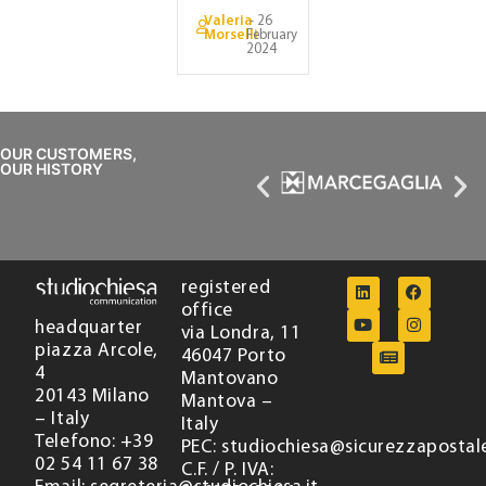
Valeria
- 26
Morselli
February
2024
OUR CUSTOMERS,
OUR HISTORY
registered
office
headquarter
via Londra, 11
piazza Arcole,
46047 Porto
4
Mantovano
20143 Milano
Mantova –
– Italy
Italy
Telefono: +39
PEC: studiochiesa@sicurezzapostale
02 54 11 67 38
C.F. / P. IVA: