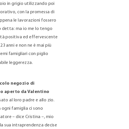
oio in grigio utilizzando poi
orativo, con la promessa di
appena le lavorazioni fossero
no detta: ma io me lo tengo
ità positiva ed effervescente
 23 anni e non ne è mai più
emi famigliari con piglio
abile leggerezza.
ccolo negozio di
no aperto da Valentino
sato al loro padre e allo zio.
n ogni famiglia ci sono
tore – dice Cristina –, mio
ella sua intraprendenza decise