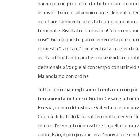
hanno perciò proposto di ritinteggiare il corrid
le nostre barre di alluminio come elemento dec
riportare l’ambiente allo stato originario non 
terminate. Risultato: fantastico! Allora mi so
così!”. Già da queste parole emerge la personal
di questa “capitana” che è entrata in azienda a
uscita affrontando anche crisi aziendali e probl
strong
decisionale
e al contempo con un’invidi
Ma andiamo con ordine.
Tutto comincia
negli anni Trenta con un pi
ferramenta in Corso Giulio Cesare a Tori
Fresia
, nonno di Cristina e Valentino, e poi pas
Coppia di fratelli dai caratteri molto diversi: “I
sempre l’elemento innovatore e quello conserva
padre Ezio, il più giovane, era l’innovatore e n