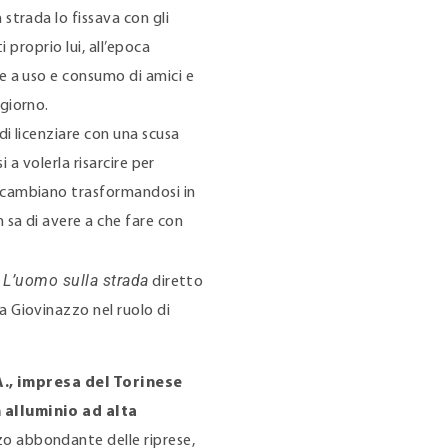
strada lo fissava con gli
i proprio lui, all’epoca
e a uso e consumo di amici e
 giorno.
di licenziare con una scusa
i a volerla risarcire per
 cambiano trasformandosi in
 sa di avere a che fare con
L’uomo sulla strada
m
diretto
a Giovinazzo nel ruolo di
A., impresa del Torinese
 alluminio ad alta
zo abbondante delle riprese,