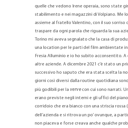
quelle che vedono Irene operaia, sono state gi
stabilimento e nei magazzini di Volpiano. Me lo 
assieme al fratello Valentino, con il suo sorris
traspare da ogni parola che riguarda la sua azie
Torino mi aveva segnalato che la casa di produ
una location per le parti del film ambientate 
Fresia Alluminio e io ho subito acconsentito. A d
altre aziende. A dicembre 2021 c’è stato un pr
successivo ho saputo che era stata scelta la nos
giorni così diversi dalla routine quotidiana so
verve
più godibili per la
con cui sono narrati. U
erano previste negli interni e gli uffici del pian
corridoio che era bianco con una striscia rossa (i
dell’azienda e si ritrova un po’ ovunque, a part
non piaceva e forse creava anche qualche probl