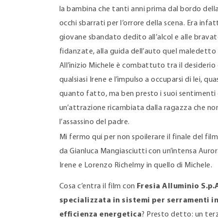
la bambina che tanti anni prima dal bordo della 
occhi sbarrati per l’orrore della scena. Era infatt
giovane sbandato dedito all’alcol e alle bravat
fidanzate, alla guida dell’auto quel maledetto
All’inizio Michele è combattuto tra il desiderio 
qualsiasi Irene e l’impulso a occuparsi di lei, quas
quanto fatto, ma ben presto i suoi sentimenti
un’attrazione ricambiata dalla ragazza che non
l’assassino del padre.
Mi fermo qui per non spoilerare il finale del fil
da Gianluca Mangiasciutti con un’intensa Auror
Irene e Lorenzo Richelmy in quello di Michele.
Cosa c’entra il film con
Fresia Alluminio S.p.
specializzata in sistemi per serramenti in
efficienza energetica
? Presto detto: un ter