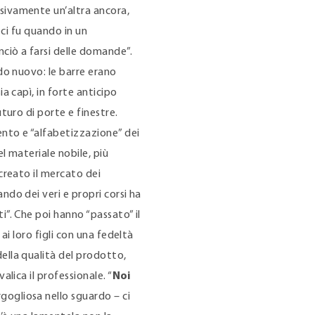
sivamente un’altra ancora,
a ci fu quando in un
ciò a farsi delle domande”.
ndo nuovo: le barre erano
ia capì, in forte anticipo
uturo di porte e finestre.
ento e “alfabetizzazione” dei
el materiale nobile, più
 creato il mercato dei
ndo dei veri e propri corsi ha
i”. Che poi hanno “passato” il
 ai loro figli con una fedeltà
ella qualità del prodotto,
alica il professionale. “
Noi
rgogliosa nello sguardo – ci