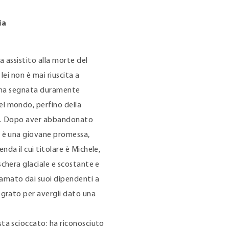
ia
a assistito alla morte del
lei non è mai riuscita a
 l’ha segnata duramente
el mondo, perfino della
ita. Dopo aver abbandonato
ui è una giovane promessa,
nda il cui titolare è Michele,
schera glaciale e scostante e
amato dai suoi dipendenti a
è grato per avergli dato una
sta scioccato: ha riconosciuto