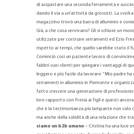
di acquistare una seconda ferramenta e succes
dando il via a un’attività da grossisti. La svolt
magazzino trovò una barra di alluminio e comin
Già, a che cosa servivano? Gli si schiuse un mo
utilizzate per costruire serramenti ed Ezio Fres
rispetto ai tempi, che quello sarebbe stato il f
Cominciò così un paziente lavoro di convincim
fabbri suoi clienti per spiegare i vantaggi di qu
leggero e più facile da lavorare: “Mio padre ha
serramenti in alluminio in Piemonte e organizza
fatto crescere una generazione di professionist
loro rapporto con Fresia ai figli e questi ancora
che è la testimonianza più lampante non solo d
ma anche della solidità di una relazione che trav
siamo un b2b umano
– Cristina ha una luce o