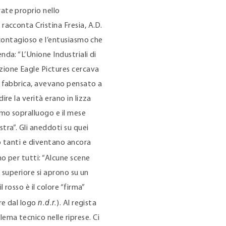
rate proprio nello
racconta Cristina Fresia, A.D.
o contagioso e l’entusiasmo che
nda: “L’Unione Industriali di
zione Eagle Pictures cercava
in fabbrica, avevano pensato a
ire la verità erano in lizza
imo sopralluogo e il mese
tra”. Gli aneddoti su quei
no tanti e diventano ancora
no per tutti: “Alcune scene
o superiore si aprono su un
l rosso è il colore “firma”
n.d.r.
ire dal logo
). Al regista
ema tecnico nelle riprese. Ci