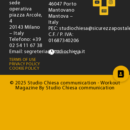
sede
46047 Porto
operativa
Mantovano
piazza Arcole,
Mantova –
4
Italy
20143 Milano
PEC: studiochiesa@sicurezzapostale
– Italy
C.F. / P. IVA:
Telefono: +39
01687340206
02 54 11 67 38
Email: segreteria@studiochiesa.it
TERMS OF USE
PRIVACY POLICY
COOKIE POLICY
© 2025 Studio Chiesa communication - Workout
Magazine By Studio Chiesa communication