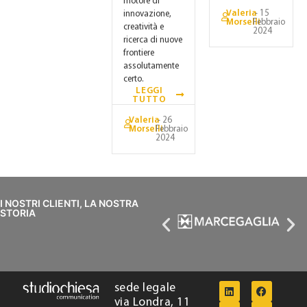
motore di
Valeria
- 15
innovazione,
Morselli
Febbraio
creatività e
2024
ricerca di nuove
frontiere
assolutamente
certo.
LEGGI
TUTTO
Valeria
- 26
Morselli
Febbraio
2024
I NOSTRI CLIENTI, LA NOSTRA
STORIA
sede legale
via Londra, 11