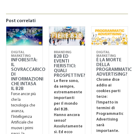
Post correlati
DIGITAL
BRANDING
DIGITAL
MARKETING
B2B ED
MARKETING
INFOBESITÀ:
È LA MORTE
EVENTI
IL
DELLA
FIERISTICI:
SOVRACCARICO
PROGRAMMATIC
QUALI
DI
ADVERTISING?
PROSPETTIVE?
INFORMAZIONI
Chrome dice
Le fiere sono,
CHE INTASA
addio ai
da sempre,
IL B2B
cookies parti
estremamente
Forse ancor più
terze:
importanti
che la
l’impatto in
per il mondo
tecnologia che
termini di
del B2B.
avanza,
Programmatic
Hanno ancora
l’Intelligenza
Advertising
senso?
Artificiale che
sarà
Assolutamente
muove i primi
importante.
sì. Ed ecco
passi, la