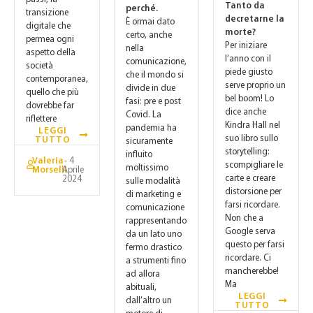
Tanto da
perché.
transizione
decretarne la
È ormai dato
digitale che
morte?
certo, anche
permea ogni
Per iniziare
nella
aspetto della
l’anno con il
comunicazione,
società
piede giusto
che il mondo si
contemporanea,
serve proprio un
divide in due
quello che più
bel boom! Lo
fasi: pre e post
dovrebbe far
dice anche
Covid. La
riflettere
Kindra Hall nel
pandemia ha
LEGGI
suo libro sullo
TUTTO
sicuramente
storytelling:
influito
Valeria
- 4
scompigliare le
moltissimo
Morselli
Aprile
carte e creare
2024
sulle modalità
distorsione per
di marketing e
farsi ricordare.
comunicazione
Non che a
rappresentando
Google serva
da un lato uno
questo per farsi
fermo drastico
ricordare. Ci
a strumenti fino
mancherebbe!
ad allora
Ma
abituali,
LEGGI
dall’altro un
TUTTO