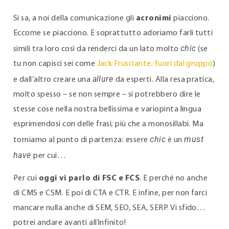
Si sa, a noi della comunicazione gli
acronimi
piacciono.
Eccome se piacciono. E soprattutto adoriamo farli tutti
chic
simili tra loro così da renderci da un lato molto
(se
tu non capisci sei come
Jack Frusciante; fuori dal gruppo
)
allure
e dall’altro creare una
da esperti. Alla resa pratica,
molto spesso – se non sempre – si potrebbero dire le
stesse cose nella nostra bellissima e variopinta lingua
esprimendosi con delle frasi; più che a monosillabi. Ma
chic
must
torniamo al punto di partenza: essere
è un
have
per cui…
Per cui
oggi vi parlo di FSC e FCS
. E perché no anche
di CMS e CSM. E poi di CTA e CTR. E infine, per non farci
mancare nulla anche di SEM, SEO, SEA, SERP. Vi sfido…
potrei andare avanti all’infinito!