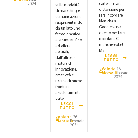
Morselli
Aprile
carte e creare
2024
sulle modalità
distorsione per
di marketing e
farsi ricordare.
comunicazione
Non che a
rappresentando
Google serva
da un lato uno
questo per farsi
fermo drastico
ricordare. Ci
a strumenti fino
mancherebbe!
ad allora
Ma
abituali,
LEGGI
dall’altro un
TUTTO
motore di
Valeria
- 15
innovazione,
Morselli
Febbraio
creatività e
2024
ricerca di nuove
frontiere
assolutamente
certo.
LEGGI
TUTTO
Valeria
- 26
Morselli
Febbraio
2024