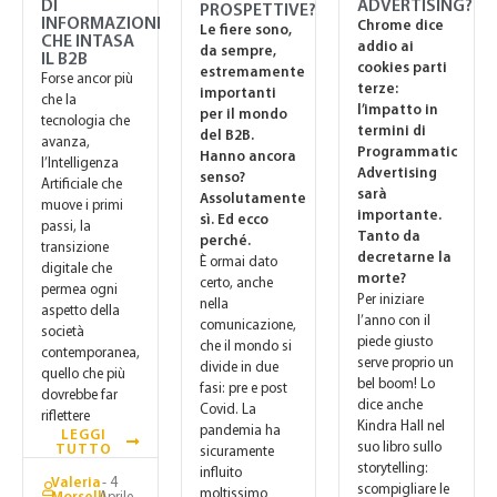
DI
ADVERTISING?
PROSPETTIVE?
INFORMAZIONI
Chrome dice
Le fiere sono,
CHE INTASA
addio ai
da sempre,
IL B2B
cookies parti
estremamente
Forse ancor più
terze:
importanti
che la
l’impatto in
per il mondo
tecnologia che
termini di
del B2B.
avanza,
Programmatic
Hanno ancora
l’Intelligenza
Advertising
senso?
Artificiale che
sarà
Assolutamente
muove i primi
importante.
sì. Ed ecco
passi, la
Tanto da
perché.
transizione
decretarne la
È ormai dato
digitale che
morte?
certo, anche
permea ogni
Per iniziare
nella
aspetto della
l’anno con il
comunicazione,
società
piede giusto
che il mondo si
contemporanea,
serve proprio un
divide in due
quello che più
bel boom! Lo
fasi: pre e post
dovrebbe far
dice anche
Covid. La
riflettere
Kindra Hall nel
pandemia ha
LEGGI
suo libro sullo
TUTTO
sicuramente
storytelling:
influito
Valeria
- 4
scompigliare le
moltissimo