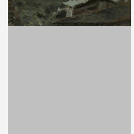
Francesco Paolo Palizzi,
1825 - 1871
Senza titolo
Olio su tavola
26 x 21 cm
Ludovico Cavaleri,
1867 - 1942
Senza titolo
Olio su tavola