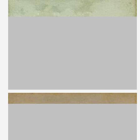
Romeo Pelegatta,
1870 - 1946
Barca
Olio su tavola
29 x 20 cm
Romeo Pelegatta,
1870 - 1946
Laghi
Olio su tavola