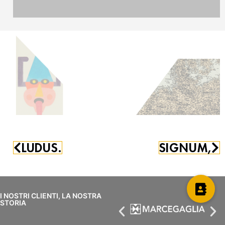
Nunzio Paci,
1977
Senza titolo
Tecnica mista su tela
30 x 30 cm
LUDUS.
SIGNUM,
I NOSTRI CLIENTI, LA NOSTRA
STORIA
Michelangelo e Massimiliano Galliani, Marco
Petacchi