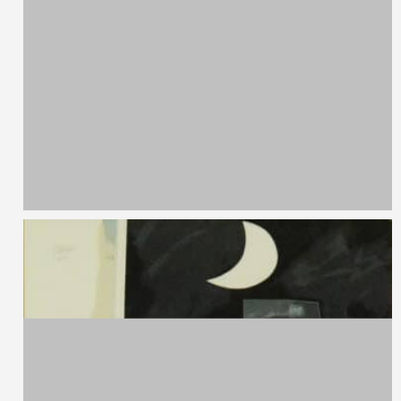
LEM
Tempera su carta
21 x 9 cm
Autore Sconosciuto
Paesaggio
Olio su tavola
18 x 14 cm