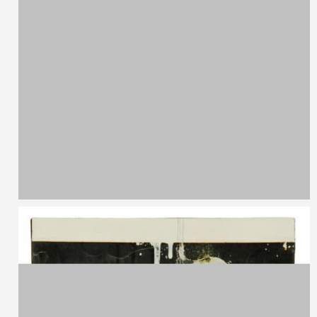
Nunzio Paci,
1977
Senza titolo
Olio su tavola
30 x 30 cm