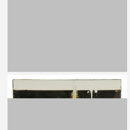
Nunzio Paci,
1977
Senza titolo
Olio su tavola
30 x 30 cm