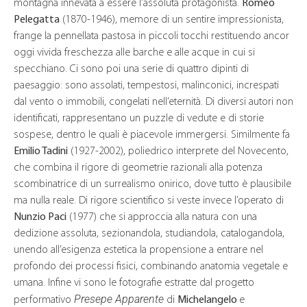
montagna innevata a essere l’assoluta protagonista.
Romeo
Pelegatta
(1870-1946), memore di un sentire impressionista,
frange la pennellata pastosa in piccoli tocchi restituendo ancor
oggi vivida freschezza alle barche e alle acque in cui si
specchiano. Ci sono poi una serie di quattro dipinti di
paesaggio: sono assolati, tempestosi, malinconici, increspati
dal vento o immobili, congelati nell’eternità. Di diversi autori non
identificati, rappresentano un puzzle di vedute e di storie
sospese, dentro le quali è piacevole immergersi. Similmente fa
Emilio Tadini
(1927-2002), poliedrico interprete del Novecento,
che combina il rigore di geometrie razionali alla potenza
scombinatrice di un surrealismo onirico, dove tutto è plausibile
ma nulla reale. Di rigore scientifico si veste invece l’operato di
Nunzio Paci
(1977) che si approccia alla natura con una
dedizione assoluta, sezionandola, studiandola, catalogandola,
unendo all’esigenza estetica la propensione a entrare nel
profondo dei processi fisici, combinando anatomia vegetale e
umana. Infine vi sono le fotografie estratte dal progetto
Presepe Apparente
performativo
di
Michelangelo
e