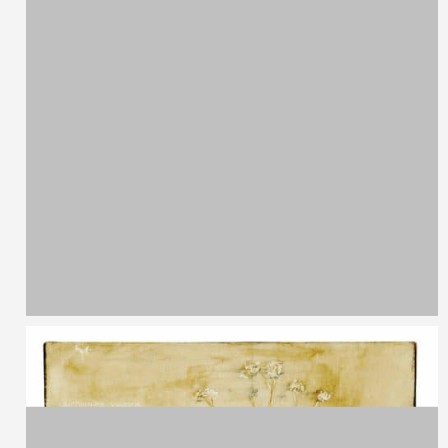
Emilio Tadini,
1927 - 2002
Senza titolo
Serigrafia P.A.
49 x 68 cm