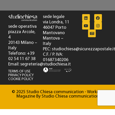
Presepe apparente
Stampa digitale
3 x (14 x 14 cm)
2014
sede legale
via Londra, 11
sede operativa
46047 Porto
piazza Arcole,
Mantovano
4
Mantova –
20143 Milano –
Italy
Italy
PEC: studiochiesa@sicurezzapostale.i
Telefono: +39
C.F. / P. IVA:
02 54 11 67 38
01687340206
Email: segreteria@studiochiesa.it
TERMS OF USE
PRIVACY POLICY
COOKIE POLICY
© 2025 Studio Chiesa communication - Workout
Magazine By Studio Chiesa communication