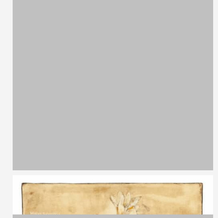
Autore Sconosciuto
Paesaggio invernale
Olio su tavola
20 x 16 cm