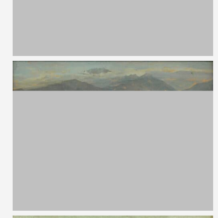
Romeo Pelegatta,
1870 - 1946
Scogli
Olio su tavola
31 x 23 cm