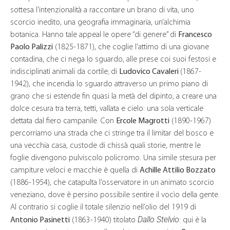
sottesa l’intenzionalità a raccontare un brano di vita, uno
scorcio inedito, una geografia immaginaria, un’alchimia
botanica. Hanno tale appeal le opere “di genere” di
Francesco
Paolo Palizzi
(1825-1871), che coglie l’attimo di una giovane
contadina, che ci nega lo sguardo, alle prese coi suoi festosi e
indisciplinati animali da cortile; di
Ludovico Cavaleri
(1867-
1942), che incendia lo sguardo attraverso un primo piano di
grano che si estende fin quasi la metà del dipinto, a creare una
dolce cesura tra terra, tetti, vallata e cielo: una sola verticale
dettata dal fiero campanile. Con
Ercole Magrotti
(1890-1967)
percorriamo una strada che ci stringe tra il limitar del bosco e
una vecchia casa, custode di chissà quali storie, mentre le
foglie divengono pulviscolo policromo. Una simile stesura per
campiture veloci e macchie è quella di
Achille Attilio Bozzato
(1886-1954), che catapulta l’osservatore in un animato scorcio
veneziano, dove è persino possibile sentire il vocìo della gente.
Al contrario si coglie il totale silenzio nell’olio del 1919 di
Dallo Stelvio
Antonio Pasinetti
(1863-1940) titolato
: qui è la