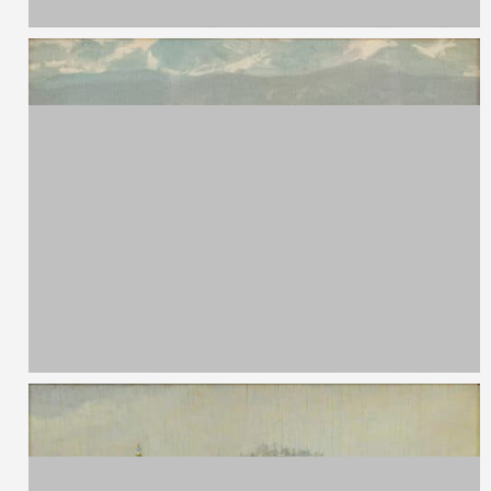
31 x 23 cm
Autore Sconosciuto
Paesaggio marino
Olio su tavola
13 x 10 cm
Autore Sconosciuto