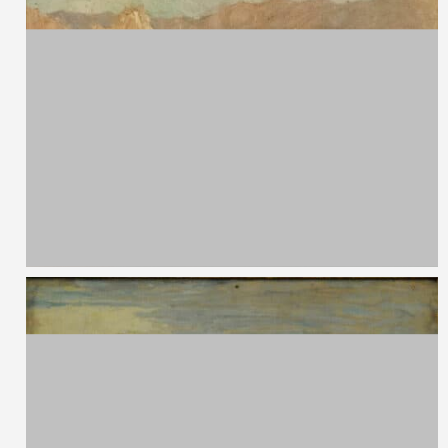
Achille Attilio Bozzato,
1896 - 1954
Senza titolo
Olio su tavola
50 x 64 cm
Antonio Pasinetti,
1863 - 1940
Dallo Stelvio
Olio su tavola
28 x 18 cm
1919