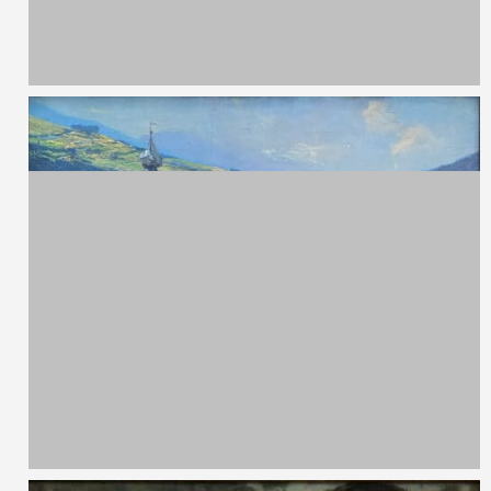
Guglielmo Talamini,
1867 - 1918
Senza titolo
Olio su tavola
78 x 59 cm