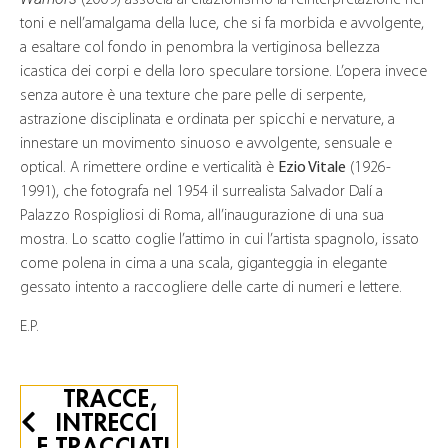
(2009) associa al citazionismo la reinterpretazione nei
toni e nell’amalgama della luce, che si fa morbida e avvolgente,
a esaltare col fondo in penombra la vertiginosa bellezza
icastica dei corpi e della loro speculare torsione. L’opera invece
senza autore è una texture che pare pelle di serpente,
astrazione disciplinata e ordinata per spicchi e nervature, a
innestare un movimento sinuoso e avvolgente, sensuale e
optical. A rimettere ordine e verticalità è
Ezio Vitale
(1926-
1991), che fotografa nel 1954 il surrealista Salvador Dalí a
Palazzo Rospigliosi di Roma, all’inaugurazione di una sua
mostra. Lo scatto coglie l’attimo in cui l’artista spagnolo, issato
come polena in cima a una scala, giganteggia in elegante
gessato intento a raccogliere delle carte di numeri e lettere.
E.P.
TRACCE,
INTRECCI
E TRACCIATI.