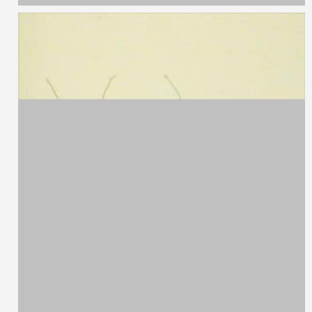
Carol Rama,
1918 - 2015
Le malelingue
Incisione ad acquaforte e acquarello