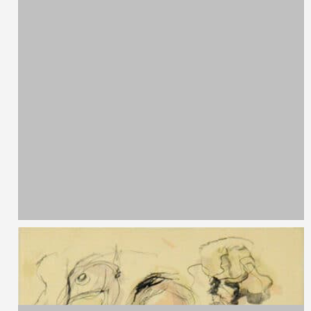
Carol Rama,
1918 - 2015
Comete
Riproduzione
11,5 x 17 cm
2003