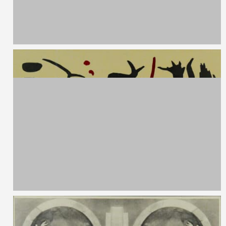
Kalina Danailova,
1985
Senza titolo
Acrilico su tela
60 x 60 cm
2013