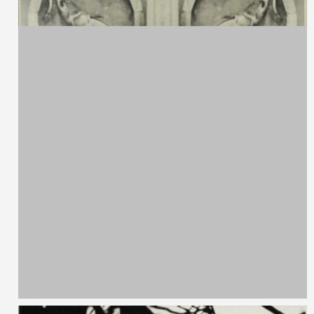
Emilio Isgrò,
1937
Astratto
Serigrafia P.A.
80 x 58 cm
2007
G. W. Bot,
1954
Paddock Glyph Lost Path
Serigrafia 7/25
100 x 70 cm
2008