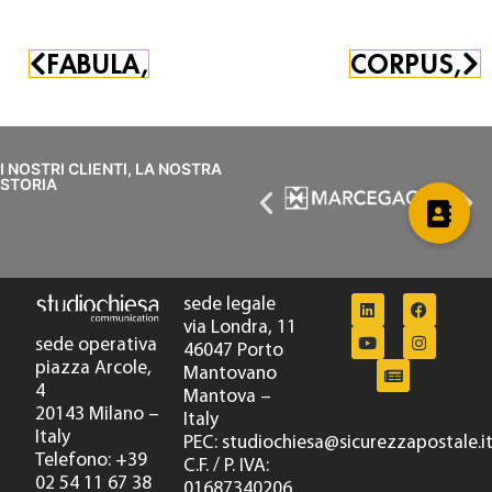
FABULA,
CORPUS,
I NOSTRI CLIENTI, LA NOSTRA
STORIA
Ezio Vitale,
1926 - 1991
Salvador Dalí a Palazzo Rospigliosi di Roma
Stampa fotografica
17 x 23 cm
1954
sede legale
via Londra, 11
sede operativa
46047 Porto
piazza Arcole,
Mantovano
4
Mantova –
20143 Milano –
Italy
Italy
PEC: studiochiesa@sicurezzapostale.i
Telefono: +39
C.F. / P. IVA:
02 54 11 67 38
01687340206