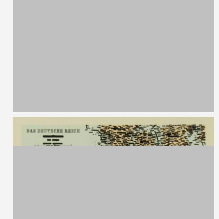
Kalina Danailova,
1985
Senza titolo
Acrilico su tela
60 x 60 cm
2013