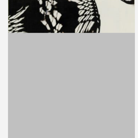
Davide Balliano,
1983
Dying Warriors
Stampa su carta alla gelatina ai sali d'argento
72 x 87 cm