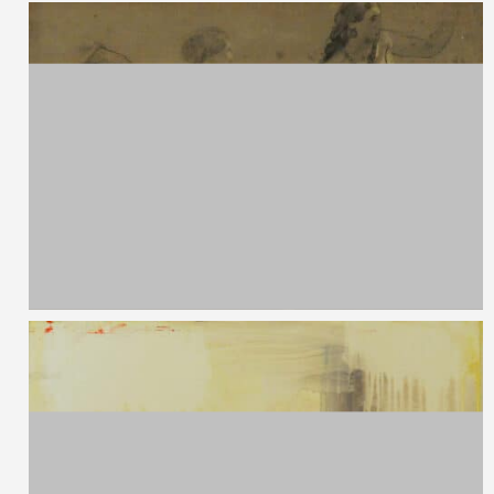
Ernesto Treccani,
1920 - 2009
Senza titolo
Serigrafia XII/XXV