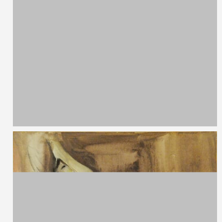
50 x 70 cm
Domenico Induno,
1815 - 1878
Senza titolo
Matita e biacca su carta
32 x 22 cm