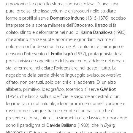
emozioni e l’acquerello sfuma, sfiorisce, dilava. Di una linea
pura, precisa, che fissa volumi e chiaroscuri nello studiare
forme e profili si serve
Domenico Induno
(1815-1878), eccelso
interprete della scena milanese dell’Ottocento. Il tratto si fa
colato, sfinito e deformante nei nudi di
Kalina Danailova
(1985),
che abitano stanze vuote, anonime e grondanti lacrime di
colore a confondersi con la carne. Al contrario, è chirurgico e
censorio l’intervento di
Emilio Isgrò
(1937), protagonista della
poesia visiva e concettuale del Novecento, laddove nel negare
sta l’affermare, nel celare l’evidenziare, nel gesto il tutto. La
negazione della parola diviene linguaggio avulso, sovversivo,
cifrato, non per tutti, solo per chi ci si addentra. Di un altro
alfabeto, primitivo, ideografico, totemico si serve
G.W.Bot
(1954), che lascia sulla superficie le sagome ancestrali di un
legame sacro col naturale, ideogrammi neri come il carbone e
rossi come il sangue, tracce remote di un passato che è
presente e, forse, futuro. La simmetria e la classica proporzione
Dying
sono il paradigma di
Davide Balliano
(1983), che in
Warriors