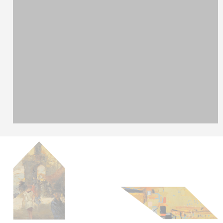
Autore Sconosciuto
Senza titolo
Stampa fotografica
67 x 100 cm