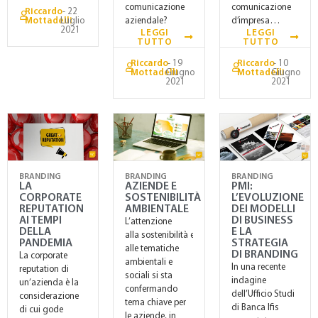
comunicazione
comunicazione
Riccardo
- 22
Mottadelli
Luglio
aziendale?
d’impresa…
2021
LEGGI
LEGGI
TUTTO
TUTTO
Riccardo
- 19
Riccardo
- 10
Mottadelli
Giugno
Mottadelli
Giugno
2021
2021
BRANDING
BRANDING
BRANDING
LA
AZIENDE E
PMI:
CORPORATE
SOSTENIBILITÀ
L’EVOLUZIONE
REPUTATION
AMBIENTALE
DEI MODELLI
AI TEMPI
DI BUSINESS
L’attenzione
DELLA
E LA
alla sostenibilità e
PANDEMIA
STRATEGIA
alle tematiche
DI BRANDING
La corporate
ambientali e
In una recente
reputation di
sociali si sta
indagine
un’azienda è la
confermando
dell’Ufficio Studi
considerazione
tema chiave per
di Banca Ifis
di cui gode
le aziende, in