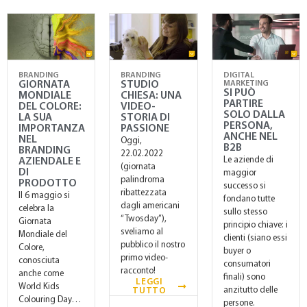
BRANDING
BRANDING
DIGITAL
GIORNATA
STUDIO
MARKETING
SI PUÒ
MONDIALE
CHIESA: UNA
PARTIRE
DEL COLORE:
VIDEO-
SOLO DALLA
LA SUA
STORIA DI
PERSONA,
IMPORTANZA
PASSIONE
ANCHE NEL
NEL
Oggi,
B2B
BRANDING
22.02.2022
Le aziende di
AZIENDALE E
(giornata
DI
maggior
palindroma
PRODOTTO
successo si
ribattezzata
Il 6 maggio si
fondano tutte
dagli americani
celebra la
sullo stesso
“Twosday”),
Giornata
principio chiave: i
sveliamo al
Mondiale del
clienti (siano essi
pubblico il nostro
Colore,
buyer o
primo video-
conosciuta
consumatori
racconto!
anche come
finali) sono
LEGGI
World Kids
anzitutto delle
TUTTO
Colouring Day…
persone.