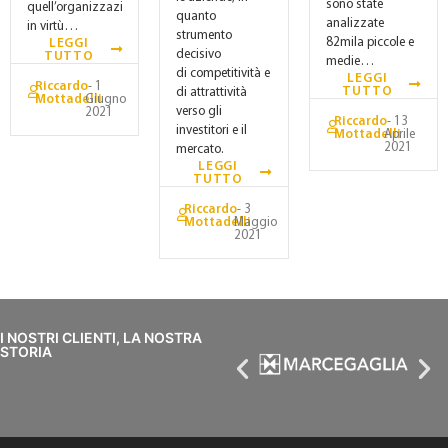
sono state
quell’organizzazione
quanto
analizzate
in virtù…
strumento
82mila piccole e
LEGGI
decisivo
TUTTO
medie…
di competitività e
LEGGI
Riccardo
- 1
TUTTO
di attrattività
Mottadelli
Giugno
verso gli
2021
Riccardo
- 13
investitori e il
Mottadelli
Aprile
2021
mercato.
LEGGI
TUTTO
Riccardo
- 3
Mottadelli
Maggio
2021
I NOSTRI CLIENTI, LA NOSTRA
STORIA