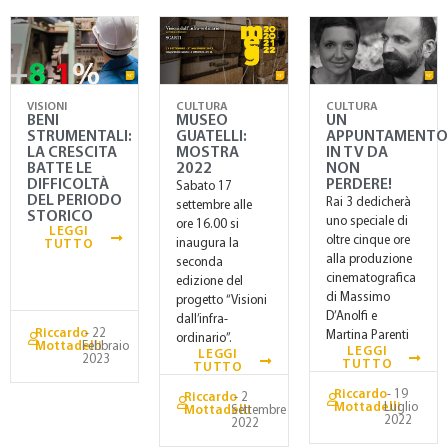
VISIONI
CULTURA
CULTURA
BENI
MUSEO
UN
STRUMENTALI:
GUATELLI:
APPUNTAMENTO
LA CRESCITA
MOSTRA
IN TV DA
BATTE LE
2022
NON
DIFFICOLTÀ
PERDERE!
Sabato 17
DEL PERIODO
Rai 3 dedicherà
settembre alle
STORICO
uno speciale di
ore 16.00 si
LEGGI
oltre cinque ore
inaugura la
TUTTO
alla produzione
seconda
cinematografica
edizione del
di Massimo
progetto “Visioni
D’Anolfi e
dall’infra-
Riccardo
- 22
Martina Parenti
ordinario”.
Mottadelli
Febbraio
LEGGI
LEGGI
2023
TUTTO
TUTTO
Riccardo
- 19
Riccardo
- 2
Mottadelli
Luglio
Mottadelli
Settembre
2022
2022