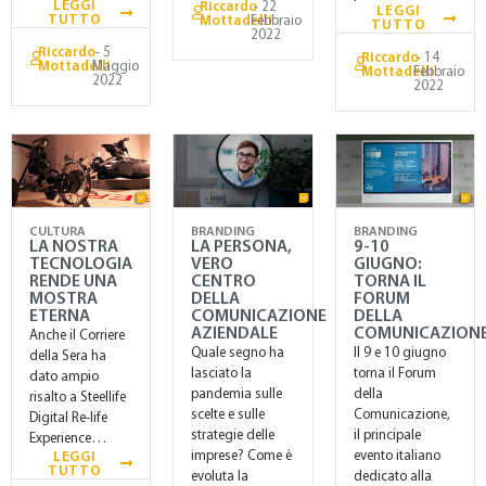
LEGGI
Riccardo
- 22
LEGGI
TUTTO
Mottadelli
Febbraio
TUTTO
2022
Riccardo
- 5
Riccardo
- 14
Mottadelli
Maggio
Mottadelli
Febbraio
2022
2022
CULTURA
BRANDING
BRANDING
LA NOSTRA
LA PERSONA,
9-10
TECNOLOGIA
VERO
GIUGNO:
RENDE UNA
CENTRO
TORNA IL
MOSTRA
DELLA
FORUM
ETERNA
COMUNICAZIONE
DELLA
AZIENDALE
COMUNICAZION
Anche il Corriere
Quale segno ha
Il 9 e 10 giugno
della Sera ha
lasciato la
torna il Forum
dato ampio
pandemia sulle
della
risalto a Steellife
scelte e sulle
Comunicazione,
Digital Re-life
strategie delle
il principale
Experience…
imprese? Come è
evento italiano
LEGGI
TUTTO
evoluta la
dedicato alla